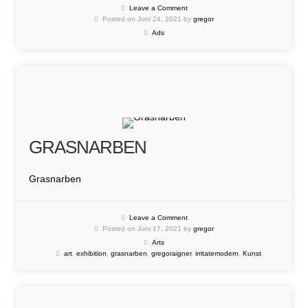
Leave a Comment
Posted on Juni 24, 2021 by
gregor
Ads
GRASNARBEN
Grasnarben
Leave a Comment
Posted on Juni 17, 2021 by
gregor
Arts
art
,
exhibition
,
grasnarben
,
gregoraigner
,
irritatemodern
,
Kunst