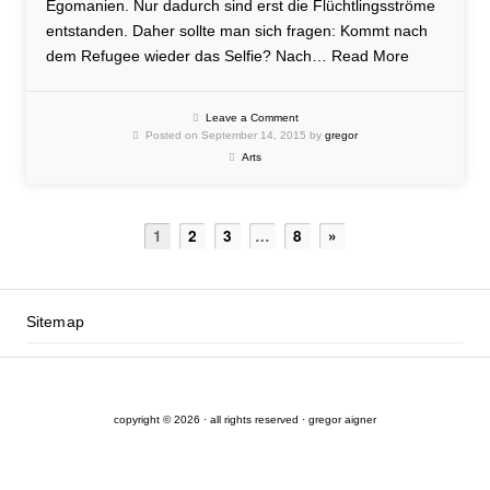
Egomanien. Nur dadurch sind erst die Flüchtlingsströme
entstanden. Daher sollte man sich fragen: Kommt nach
dem Refugee wieder das Selfie? Nach…
Read More
Leave a Comment
Posted on September 14, 2015 by
gregor
Arts
1
2
3
…
8
»
Sitemap
copyright © 2026 · all rights reserved · gregor aigner