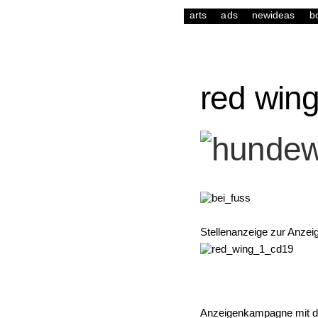
arts
ads
newideas
b
red win
Stellenanzeige zur Anze
Anzeigenkampagne mit dem