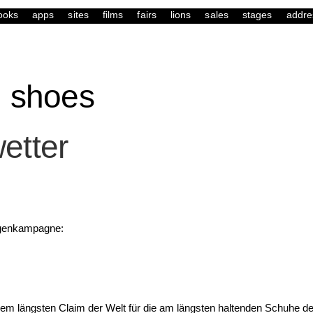
ooks
apps
sites
films
fairs
lions
sales
stages
addre
g shoes
igenkampagne:
 längsten Claim der Welt für die am längsten haltenden Schuhe de